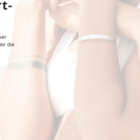
t-
ser
ier die