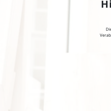
H
Di
Verabr